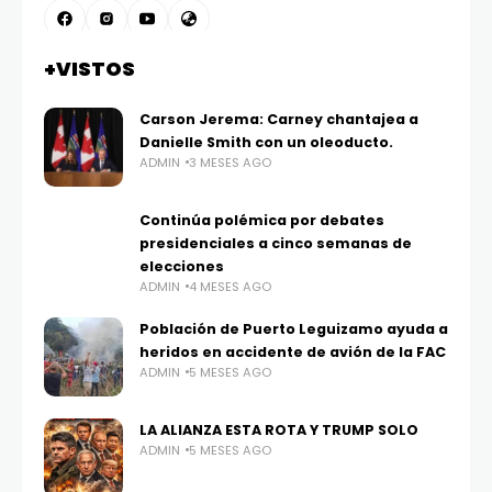
+VISTOS
Carson Jerema: Carney chantajea a
Danielle Smith con un oleoducto.
ADMIN
3 MESES AGO
Continúa polémica por debates
presidenciales a cinco semanas de
elecciones
ADMIN
4 MESES AGO
Población de Puerto Leguizamo ayuda a
heridos en accidente de avión de la FAC
ADMIN
5 MESES AGO
LA ALIANZA ESTA ROTA Y TRUMP SOLO
ADMIN
5 MESES AGO