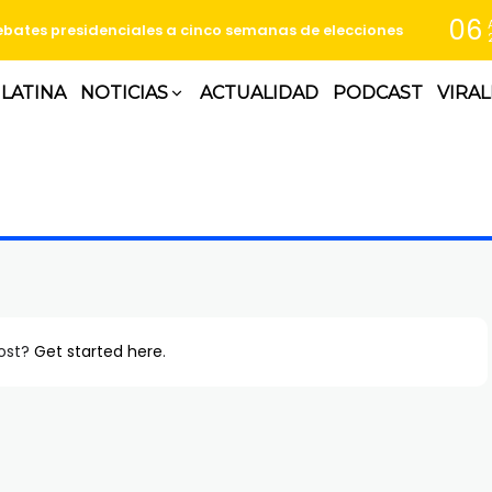
06
bates presidenciales a cinco semanas de elecciones
 LATINA
NOTICIAS
ACTUALIDAD
PODCAST
VIRAL
post?
Get started here
.