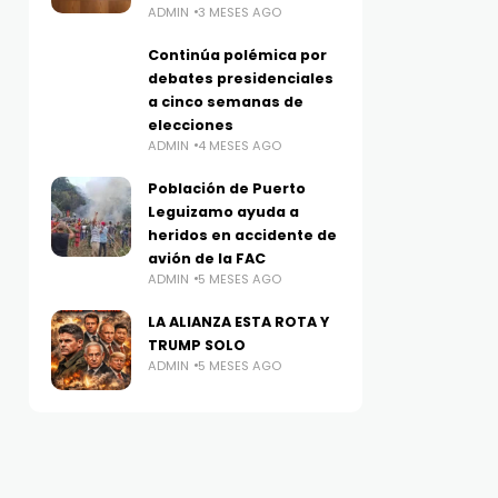
ADMIN
3 MESES AGO
Continúa polémica por
debates presidenciales
a cinco semanas de
elecciones
ADMIN
4 MESES AGO
Población de Puerto
Leguizamo ayuda a
heridos en accidente de
avión de la FAC
ADMIN
5 MESES AGO
LA ALIANZA ESTA ROTA Y
TRUMP SOLO
ADMIN
5 MESES AGO