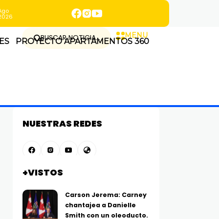
Ago
2026
MENU
BUSCAR NOTICIA...
ES
PROYECTO APARTAMENTOS 360
NUESTRAS REDES
+VISTOS
Carson Jerema: Carney
chantajea a Danielle
Smith con un oleoducto.