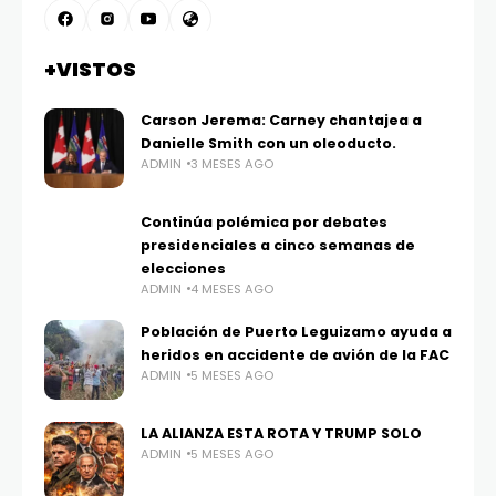
+VISTOS
Carson Jerema: Carney chantajea a
Danielle Smith con un oleoducto.
ADMIN
3 MESES AGO
Continúa polémica por debates
presidenciales a cinco semanas de
elecciones
ADMIN
4 MESES AGO
Población de Puerto Leguizamo ayuda a
heridos en accidente de avión de la FAC
ADMIN
5 MESES AGO
LA ALIANZA ESTA ROTA Y TRUMP SOLO
ADMIN
5 MESES AGO