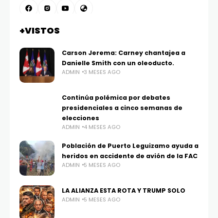
+VISTOS
Carson Jerema: Carney chantajea a
Danielle Smith con un oleoducto.
ADMIN
3 MESES AGO
Continúa polémica por debates
presidenciales a cinco semanas de
elecciones
ADMIN
4 MESES AGO
Población de Puerto Leguizamo ayuda a
heridos en accidente de avión de la FAC
ADMIN
5 MESES AGO
LA ALIANZA ESTA ROTA Y TRUMP SOLO
ADMIN
5 MESES AGO