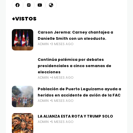
+VISTOS
Carson Jerema: Carney chantajea a
Danielle Smith con un oleoducto.
ADMIN
3 MESES AGO
Continúa polémica por debates
presidenciales a cinco semanas de
elecciones
ADMIN
4 MESES AGO
Población de Puerto Leguizamo ayuda a
heridos en accidente de avión de la FAC
ADMIN
5 MESES AGO
LA ALIANZA ESTA ROTA Y TRUMP SOLO
ADMIN
5 MESES AGO