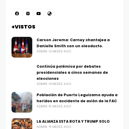
+VISTOS
Carson Jerema: Carney chantajea a
Danielle Smith con un oleoducto.
ADMIN
3 MESES AGO
Continúa polémica por debates
presidenciales a cinco semanas de
elecciones
ADMIN
4 MESES AGO
Población de Puerto Leguizamo ayuda a
heridos en accidente de avión de la FAC
ADMIN
5 MESES AGO
LA ALIANZA ESTA ROTA Y TRUMP SOLO
ADMIN
5 MESES AGO