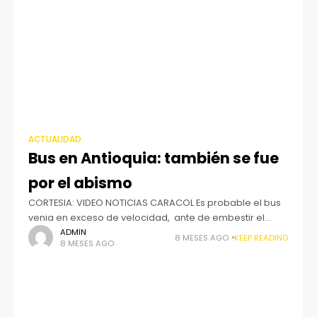
ACTUALIDAD
Bus en Antioquia: también se fue
por el abismo
CORTESIA: VIDEO NOTICIAS CARACOL Es probable el bus
venia en exceso de velocidad, ante de embestir el
furgon freno para no chocar la parte del conductor y se
ADMIN
8 MESES AGO
KEEP READING
8 MESES AGO
lo comio