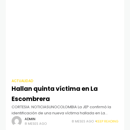
ACTUALIDAD
Hallan quinta víctima en La
Escombrera
CORTESIA: NOTICIASUNOCOLOMBIA La JEP confirmó la
identificación de una nueva víctima hallada en La
Escombrera, en Medellín, y explicó cómo avanza la
ADMIN
8 MESES AGO
KEEP READING
8 MESES AGO
intervención judicial y forense en la zona. También