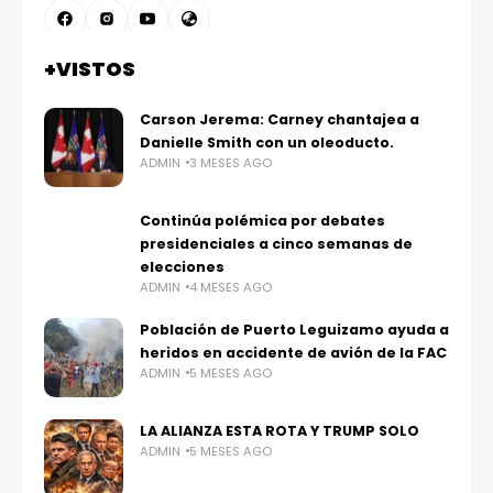
+VISTOS
Carson Jerema: Carney chantajea a
Danielle Smith con un oleoducto.
ADMIN
3 MESES AGO
Continúa polémica por debates
presidenciales a cinco semanas de
elecciones
ADMIN
4 MESES AGO
Población de Puerto Leguizamo ayuda a
heridos en accidente de avión de la FAC
ADMIN
5 MESES AGO
LA ALIANZA ESTA ROTA Y TRUMP SOLO
ADMIN
5 MESES AGO