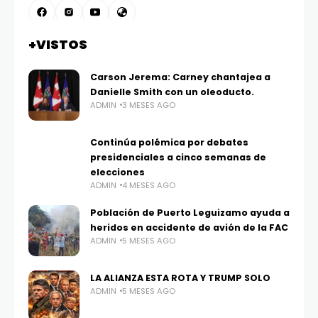
+VISTOS
Carson Jerema: Carney chantajea a
Danielle Smith con un oleoducto.
ADMIN
3 MESES AGO
Continúa polémica por debates
presidenciales a cinco semanas de
elecciones
ADMIN
4 MESES AGO
Población de Puerto Leguizamo ayuda a
heridos en accidente de avión de la FAC
ADMIN
5 MESES AGO
LA ALIANZA ESTA ROTA Y TRUMP SOLO
ADMIN
5 MESES AGO