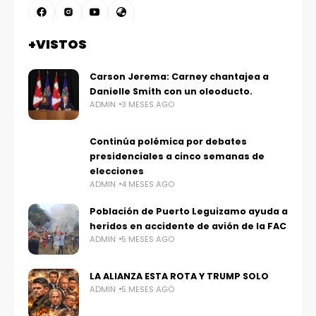
+VISTOS
Carson Jerema: Carney chantajea a
Danielle Smith con un oleoducto.
ADMIN
3 MESES AGO
Continúa polémica por debates
presidenciales a cinco semanas de
elecciones
ADMIN
4 MESES AGO
Población de Puerto Leguizamo ayuda a
heridos en accidente de avión de la FAC
ADMIN
5 MESES AGO
LA ALIANZA ESTA ROTA Y TRUMP SOLO
ADMIN
5 MESES AGO