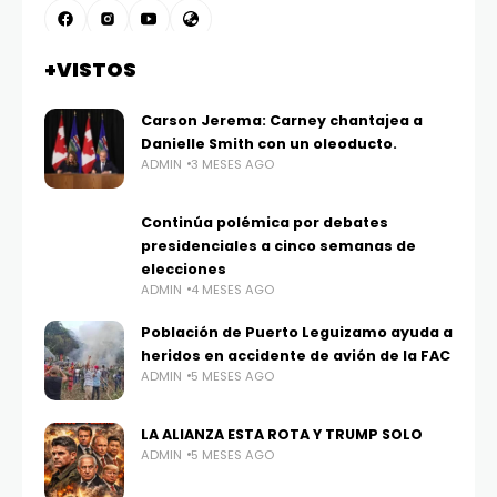
+VISTOS
Carson Jerema: Carney chantajea a
Danielle Smith con un oleoducto.
ADMIN
3 MESES AGO
Continúa polémica por debates
presidenciales a cinco semanas de
elecciones
ADMIN
4 MESES AGO
Población de Puerto Leguizamo ayuda a
heridos en accidente de avión de la FAC
ADMIN
5 MESES AGO
LA ALIANZA ESTA ROTA Y TRUMP SOLO
ADMIN
5 MESES AGO