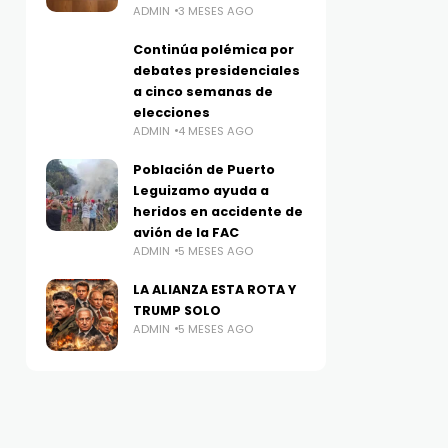
ADMIN
3 MESES AGO
Continúa polémica por
debates presidenciales
a cinco semanas de
elecciones
ADMIN
4 MESES AGO
Población de Puerto
Leguizamo ayuda a
heridos en accidente de
avión de la FAC
ADMIN
5 MESES AGO
LA ALIANZA ESTA ROTA Y
TRUMP SOLO
ADMIN
5 MESES AGO