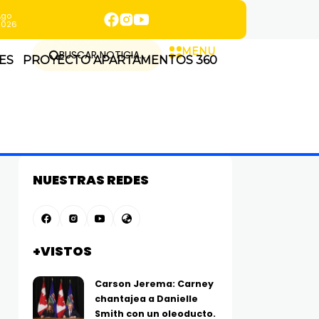
Ago
2026
MENU
BUSCAR NOTICIA...
ES
PROYECTO APARTAMENTOS 360
NUESTRAS REDES
+VISTOS
Carson Jerema: Carney
chantajea a Danielle
Smith con un oleoducto.