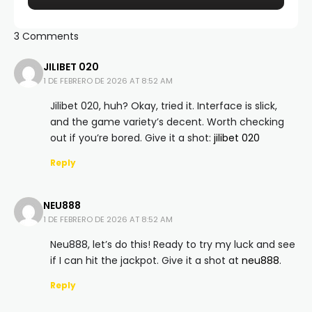
3 Comments
JILIBET 020
1 DE FEBRERO DE 2026 AT 8:52 AM
Jilibet 020, huh? Okay, tried it. Interface is slick,
and the game variety’s decent. Worth checking
out if you’re bored. Give it a shot:
jilibet 020
Reply
NEU888
1 DE FEBRERO DE 2026 AT 8:52 AM
Neu888, let’s do this! Ready to try my luck and see
if I can hit the jackpot. Give it a shot at
neu888
.
Reply