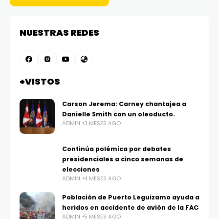
NUESTRAS REDES
+VISTOS
Carson Jerema: Carney chantajea a
Danielle Smith con un oleoducto.
ADMIN
3 MESES AGO
Continúa polémica por debates
presidenciales a cinco semanas de
elecciones
ADMIN
4 MESES AGO
Población de Puerto Leguizamo ayuda a
heridos en accidente de avión de la FAC
ADMIN
5 MESES AGO