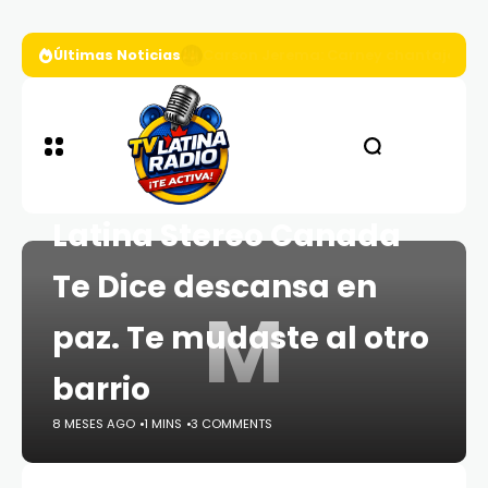
Últimas Noticias
Continúa polémica por debates presi
ENTRETENIMIENTO
Murio Papo Rosario
Latina Stereo Canada
Te Dice descansa en
M
paz. Te mudaste al otro
barrio
8 MESES AGO
1 MINS
3 COMMENTS