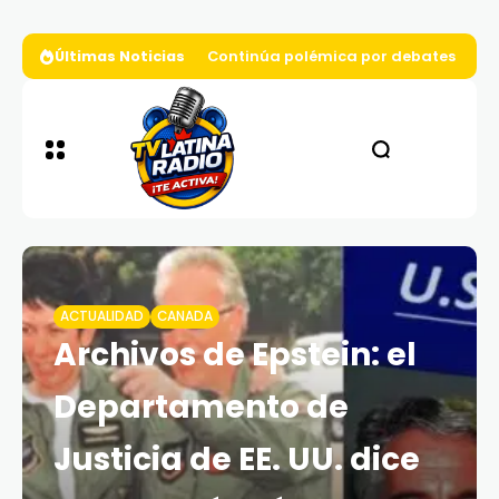
Últimas Noticias
Continúa polémica por debates presi
ACTUALIDAD
CANADA
Archivos de Epstein: el
Departamento de
Justicia de EE. UU. dice