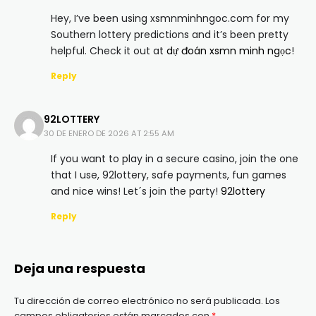
Hey, I’ve been using xsmnminhngoc.com for my
Southern lottery predictions and it’s been pretty
helpful. Check it out at
dự đoán xsmn minh ngọc
!
Reply
92LOTTERY
30 DE ENERO DE 2026 AT 2:55 AM
If you want to play in a secure casino, join the one
that I use, 92lottery, safe payments, fun games
and nice wins! Let´s join the party!
92lottery
Reply
Deja una respuesta
Tu dirección de correo electrónico no será publicada.
Los
campos obligatorios están marcados con
*