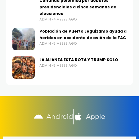
Continúa polémica por debates
presidenciales a cinco semanas de
elecciones
ADMIN
4 MESES AGO
Población de Puerto Leguizamo ayuda a
heridos en accidente de avión de la FAC
ADMIN
5 MESES AGO
LA ALIANZA ESTA ROTA Y TRUMP SOLO
ADMIN
5 MESES AGO
Android
Apple