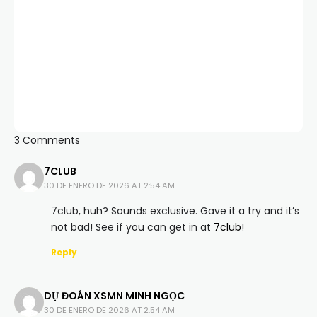
3 Comments
7CLUB
30 DE ENERO DE 2026 AT 2:54 AM
7club, huh? Sounds exclusive. Gave it a try and it’s
not bad! See if you can get in at
7club
!
Reply
DỰ ĐOÁN XSMN MINH NGỌC
30 DE ENERO DE 2026 AT 2:54 AM