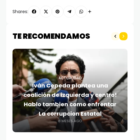
Shares:
TE RECOMENDAMOS
ACTUALIDAD
Iván Cepeda plantea una
coalición de izquierda y centro!
Hablo tambien como enfrentar
La corrupcion Estatal
8 MESES AGO