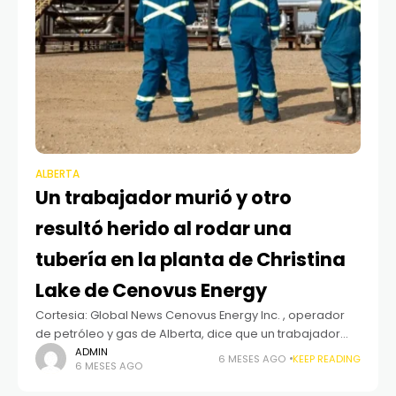
ALBERTA
Un trabajador murió y otro
resultó herido al rodar una
tubería en la planta de Christina
Lake de Cenovus Energy
Cortesia: Global News Cenovus Energy Inc. , operador
de petróleo y gas de Alberta, dice que un trabajador
murió y otro resultó herido la semana pasada en un sitio
ADMIN
6 MESES AGO
KEEP READING
6 MESES AGO
en el