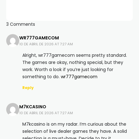
3 Comments
WR777GAMECOM
10 DE ABRIL DE 2026 AT 7:27 AM
Alright, wr777gamecom seems pretty standard.
The games are okay, nothing special, but they
work. Worth a look if you’re just looking for
something to do.
wr777gamecom
Reply
M7KCASINO
10 DE ABRIL DE 2026 AT 7:27 AM
M7kcasino is on my radar. I’m curious about the
selection of live dealer games they have. A solid
selection is a must-have. Decide to try it