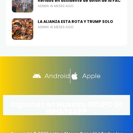
heridos en accidente de avión de la FAC
ADMIN
5 MESES AGO
LA ALIANZA ESTA ROTA Y TRUMP SOLO
ADMIN
5 MESES AGO
Android
Apple
Síguenos en Nuestro GRUPO DE
WHATSAPP