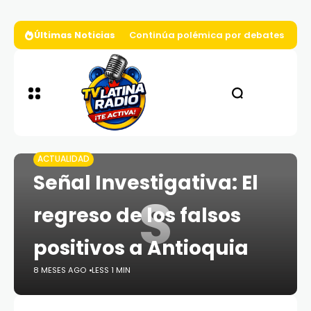
Últimas Noticias
Continúa polémica por debates presi
ACTUALIDAD
Señal Investigativa: El
S
regreso de los falsos
positivos a Antioquia
8 MESES AGO
LESS 1 MIN