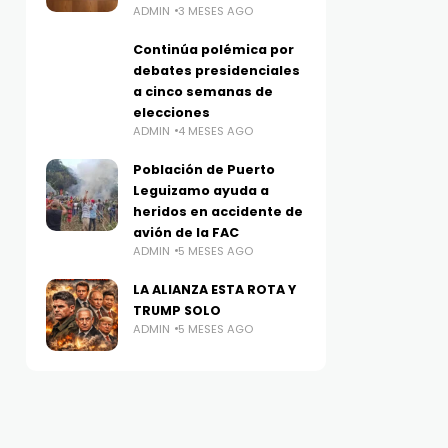
ADMIN
3 MESES AGO
Continúa polémica por
debates presidenciales
a cinco semanas de
elecciones
ADMIN
4 MESES AGO
Población de Puerto
Leguizamo ayuda a
heridos en accidente de
avión de la FAC
ADMIN
5 MESES AGO
LA ALIANZA ESTA ROTA Y
TRUMP SOLO
ADMIN
5 MESES AGO