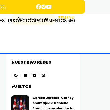
Ago
2026
MENU
BUSCAR NOTICIA...
ES
PROYECTO APARTAMENTOS 360
NUESTRAS REDES
+VISTOS
Carson Jerema: Carney
chantajea a Danielle
Smith con un oleoducto.